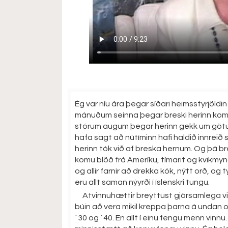
Ég var níu ára þegar síðari heimsstyrjöldi
mánuðum seinna þegar breski herinn kom 
stórum augum þegar herinn gekk um götur, b
hafa sagt að nútíminn hafi haldið innreið s
herinn tók við af breska hernum. Og þá bre
komu blöð frá Ameríku, tímarit og kvikmynd
og allir farnir að drekka kók, nýtt orð, og
eru allt saman nýyrði í íslenskri tungu.
Atvinnuhættir breyttust gjörsamlega við
búin að vera mikil kreppa þarna á undan o
´30 og ´40. En allt í einu fengu menn vinn