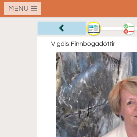
MENU
Vigdís Finnbogadóttir