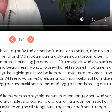
1
/5
n hófst og auðvitað er mér það í minni árinu seinna, eða nokkru
hér á land. Við stóðum þarna krakkarnir og störðum á þetta
reski herinn, og þá breyttist lífið í Reykjavík. Það eru sumir 
ína þegar herinn kom. Lífið breyttist ekki síður eftir að ameríski
yttist eiginlega allt. Því þá kom þessi nýja tíska frá Ameríku. 
ir. Allt í einu vorum við stelpurnar komnar í nælonsokka til dæ
 tyggjó. Bandaríski herinn kom með tyggjó til landsins. Og þetta
 komu hersins á styrjaldarárunum. Menn fengu vinnu. Það var
g atvinnuleysi gríðarlegt á áratugnum á undan, sem sagt á mill
u. Nokkurn veginn allir fengu vinnu og mér er það sérstaklega