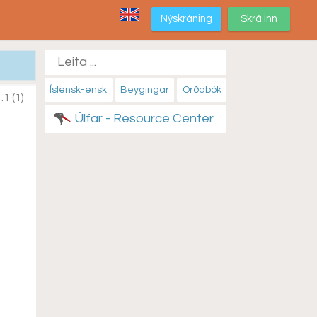
Nýskráning
Skrá inn
Íslensk-ensk
Beygingar
Orðabók
.1 (1)
Úlfar - Resource Center