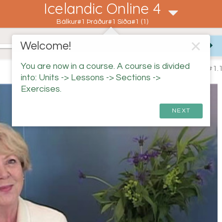
Icelandic Online 4
Bálkur#1 Þráður#1 Síða#1 (1)
✕
Welcome!
You are now in a course. A course is divided
#1.1
into: Units -> Lessons -> Sections ->
Exercises.
NEXT